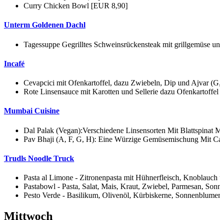
Curry Chicken Bowl [EUR 8,90]
Unterm Goldenen Dachl
Tagessuppe Gegrilltes Schweinsrückensteak mit grillgemüse u
Incafé
Cevapcici mit Ofenkartoffel, dazu Zwiebeln, Dip und Ajvar (G
Rote Linsensauce mit Karotten und Sellerie dazu Ofenkartoffe
Mumbai Cuisine
Dal Palak (Vegan):Verschiedene Linsensorten Mit Blattspinat 
Pav Bhaji (A, F, G, H): Eine Würzige Gemüsemischung Mit Ca
Trudls Noodle Truck
Pasta al Limone - Zitronenpasta mit Hühnerfleisch, Knoblauc
Pastabowl - Pasta, Salat, Mais, Kraut, Zwiebel, Parmesan, S
Pesto Verde - Basilikum, Olivenöl, Kürbiskerne, Sonnenblume
Mittwoch