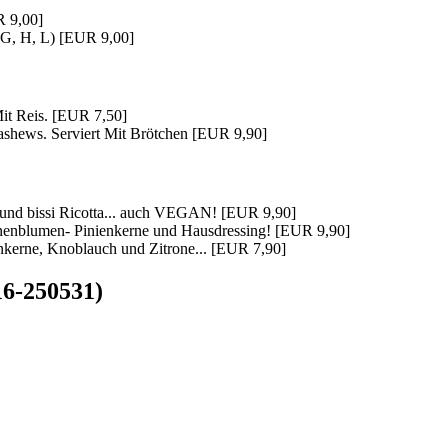
R 9,00]
 G, H, L) [EUR 9,00]
Mit Reis. [EUR 7,50]
shews. Serviert Mit Brötchen [EUR 9,90]
h und bissi Ricotta... auch VEGAN! [EUR 9,90]
onnenblumen- Pinienkerne und Hausdressing! [EUR 9,90]
nkerne, Knoblauch und Zitrone... [EUR 7,90]
316-250531)