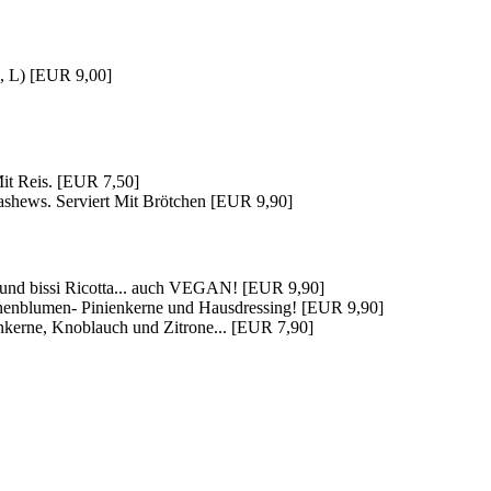
G, L) [EUR 9,00]
Mit Reis. [EUR 7,50]
shews. Serviert Mit Brötchen [EUR 9,90]
h und bissi Ricotta... auch VEGAN! [EUR 9,90]
onnenblumen- Pinienkerne und Hausdressing! [EUR 9,90]
nkerne, Knoblauch und Zitrone... [EUR 7,90]