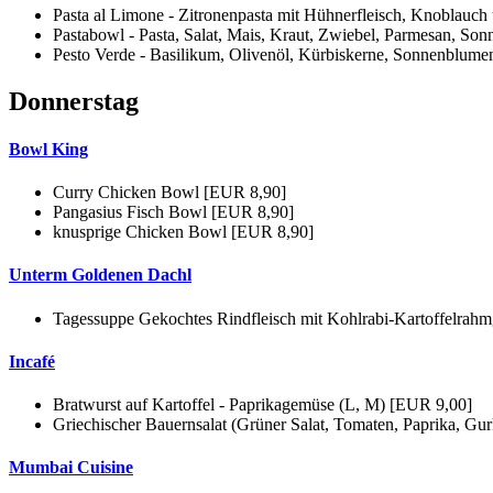
Pasta al Limone - Zitronenpasta mit Hühnerfleisch, Knoblauc
Pastabowl - Pasta, Salat, Mais, Kraut, Zwiebel, Parmesan, S
Pesto Verde - Basilikum, Olivenöl, Kürbiskerne, Sonnenblume
Donnerstag
Bowl King
Curry Chicken Bowl [EUR 8,90]
Pangasius Fisch Bowl [EUR 8,90]
knusprige Chicken Bowl [EUR 8,90]
Unterm Goldenen Dachl
Tagessuppe Gekochtes Rindfleisch mit Kohlrabi-Kartoffelra
Incafé
Bratwurst auf Kartoffel - Paprikagemüse (L, M) [EUR 9,00]
Griechischer Bauernsalat (Grüner Salat, Tomaten, Paprika, G
Mumbai Cuisine