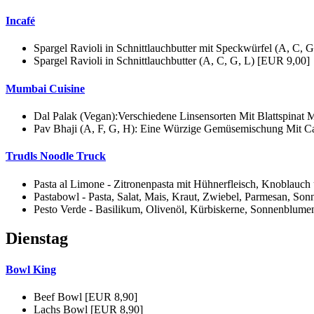
Incafé
Spargel Ravioli in Schnittlauchbutter mit Speckwürfel (A, C, 
Spargel Ravioli in Schnittlauchbutter (A, C, G, L) [EUR 9,00]
Mumbai Cuisine
Dal Palak (Vegan):Verschiedene Linsensorten Mit Blattspinat 
Pav Bhaji (A, F, G, H): Eine Würzige Gemüsemischung Mit Ca
Trudls Noodle Truck
Pasta al Limone - Zitronenpasta mit Hühnerfleisch, Knoblauc
Pastabowl - Pasta, Salat, Mais, Kraut, Zwiebel, Parmesan, S
Pesto Verde - Basilikum, Olivenöl, Kürbiskerne, Sonnenblume
Dienstag
Bowl King
Beef Bowl [EUR 8,90]
Lachs Bowl [EUR 8,90]