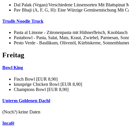
Dal Palak (Vegan):Verschiedene Linsensorten Mit Blattspinat 
Pav Bhaji (A, F, G, H): Eine Würzige Gemüsemischung Mit Ca
Trudls Noodle Truck
Pasta al Limone - Zitronenpasta mit Hühnerfleisch, Knoblauc
Pastabowl - Pasta, Salat, Mais, Kraut, Zwiebel, Parmesan, S
Pesto Verde - Basilikum, Olivenöl, Kürbiskerne, Sonnenblume
Freitag
Bowl King
Fisch Bowl [EUR 8,90]
knusprige Chicken Bowl [EUR 8,90]
Champions Bowl [EUR 8,90]
Unterm Goldenen Dachl
(Noch?) keine Daten
Incafé