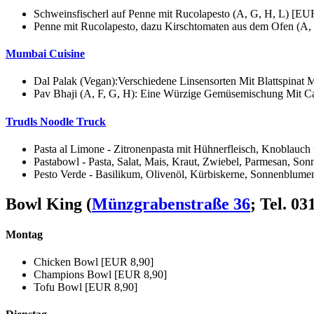
Schweinsfischerl auf Penne mit Rucolapesto (A, G, H, L) [EU
Penne mit Rucolapesto, dazu Kirschtomaten aus dem Ofen (A,
Mumbai Cuisine
Dal Palak (Vegan):Verschiedene Linsensorten Mit Blattspinat 
Pav Bhaji (A, F, G, H): Eine Würzige Gemüsemischung Mit Ca
Trudls Noodle Truck
Pasta al Limone - Zitronenpasta mit Hühnerfleisch, Knoblauc
Pastabowl - Pasta, Salat, Mais, Kraut, Zwiebel, Parmesan, S
Pesto Verde - Basilikum, Olivenöl, Kürbiskerne, Sonnenblume
Bowl King
(
Münzgrabenstraße 36
; Tel. 0
Montag
Chicken Bowl [EUR 8,90]
Champions Bowl [EUR 8,90]
Tofu Bowl [EUR 8,90]