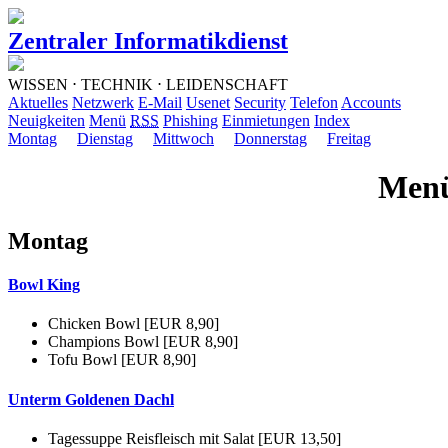
Zentraler Informatikdienst
WISSEN ⋅ TECHNIK ⋅ LEIDENSCHAFT
Aktuelles
Netzwerk
E-Mail
Usenet
Security
Telefon
Accounts
Neuigkeiten
Menü
RSS
Phishing
Einmietungen
Index
Montag
Dienstag
Mittwoch
Donnerstag
Freitag
Menü
Montag
Bowl King
Chicken Bowl [EUR 8,90]
Champions Bowl [EUR 8,90]
Tofu Bowl [EUR 8,90]
Unterm Goldenen Dachl
Tagessuppe Reisfleisch mit Salat [EUR 13,50]