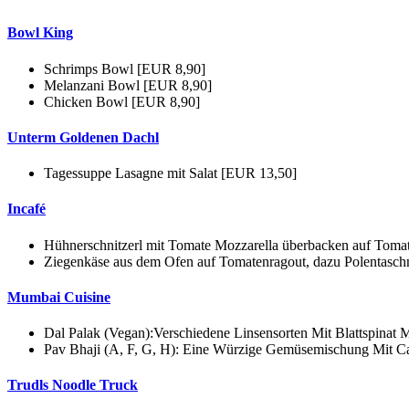
Bowl King
Schrimps Bowl [EUR 8,90]
Melanzani Bowl [EUR 8,90]
Chicken Bowl [EUR 8,90]
Unterm Goldenen Dachl
Tagessuppe Lasagne mit Salat [EUR 13,50]
Incafé
Hühnerschnitzerl mit Tomate Mozzarella überbacken auf Tomat
Ziegenkäse aus dem Ofen auf Tomatenragout, dazu Polentaschn
Mumbai Cuisine
Dal Palak (Vegan):Verschiedene Linsensorten Mit Blattspinat 
Pav Bhaji (A, F, G, H): Eine Würzige Gemüsemischung Mit Ca
Trudls Noodle Truck