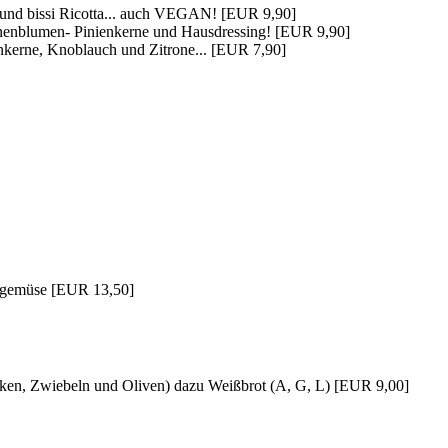
h und bissi Ricotta... auch VEGAN! [EUR 9,90]
onnenblumen- Pinienkerne und Hausdressing! [EUR 9,90]
nkerne, Knoblauch und Zitrone... [EUR 7,90]
hmgemüse [EUR 13,50]
urken, Zwiebeln und Oliven) dazu Weißbrot (A, G, L) [EUR 9,00]