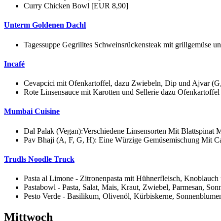
Curry Chicken Bowl [EUR 8,90]
Unterm Goldenen Dachl
Tagessuppe Gegrilltes Schweinsrückensteak mit grillgemüse u
Incafé
Cevapcici mit Ofenkartoffel, dazu Zwiebeln, Dip und Ajvar (G
Rote Linsensauce mit Karotten und Sellerie dazu Ofenkartoffe
Mumbai Cuisine
Dal Palak (Vegan):Verschiedene Linsensorten Mit Blattspinat 
Pav Bhaji (A, F, G, H): Eine Würzige Gemüsemischung Mit Ca
Trudls Noodle Truck
Pasta al Limone - Zitronenpasta mit Hühnerfleisch, Knoblauc
Pastabowl - Pasta, Salat, Mais, Kraut, Zwiebel, Parmesan, S
Pesto Verde - Basilikum, Olivenöl, Kürbiskerne, Sonnenblume
Mittwoch