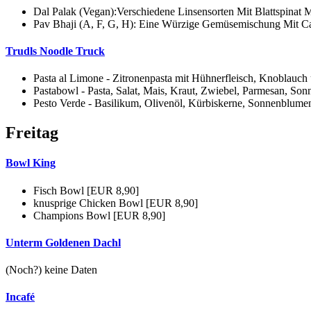
Dal Palak (Vegan):Verschiedene Linsensorten Mit Blattspinat 
Pav Bhaji (A, F, G, H): Eine Würzige Gemüsemischung Mit Ca
Trudls Noodle Truck
Pasta al Limone - Zitronenpasta mit Hühnerfleisch, Knoblauc
Pastabowl - Pasta, Salat, Mais, Kraut, Zwiebel, Parmesan, S
Pesto Verde - Basilikum, Olivenöl, Kürbiskerne, Sonnenblume
Freitag
Bowl King
Fisch Bowl [EUR 8,90]
knusprige Chicken Bowl [EUR 8,90]
Champions Bowl [EUR 8,90]
Unterm Goldenen Dachl
(Noch?) keine Daten
Incafé