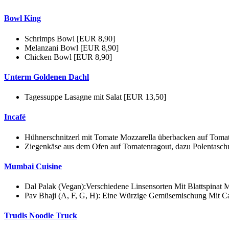
Bowl King
Schrimps Bowl [EUR 8,90]
Melanzani Bowl [EUR 8,90]
Chicken Bowl [EUR 8,90]
Unterm Goldenen Dachl
Tagessuppe Lasagne mit Salat [EUR 13,50]
Incafé
Hühnerschnitzerl mit Tomate Mozzarella überbacken auf Tomat
Ziegenkäse aus dem Ofen auf Tomatenragout, dazu Polentaschn
Mumbai Cuisine
Dal Palak (Vegan):Verschiedene Linsensorten Mit Blattspinat 
Pav Bhaji (A, F, G, H): Eine Würzige Gemüsemischung Mit Ca
Trudls Noodle Truck