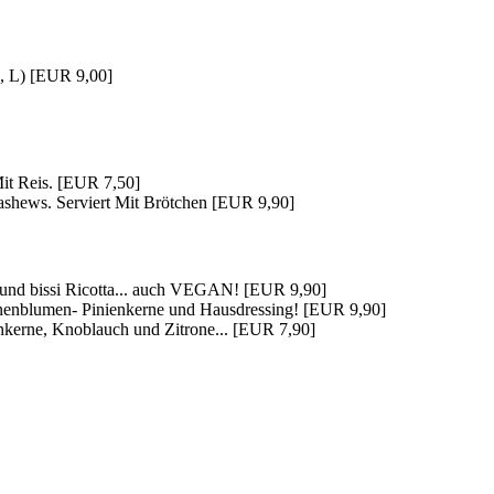
G, L) [EUR 9,00]
Mit Reis. [EUR 7,50]
shews. Serviert Mit Brötchen [EUR 9,90]
h und bissi Ricotta... auch VEGAN! [EUR 9,90]
onnenblumen- Pinienkerne und Hausdressing! [EUR 9,90]
nkerne, Knoblauch und Zitrone... [EUR 7,90]