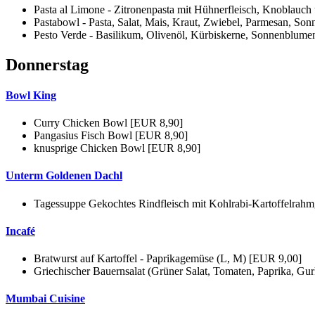
Pasta al Limone - Zitronenpasta mit Hühnerfleisch, Knoblauc
Pastabowl - Pasta, Salat, Mais, Kraut, Zwiebel, Parmesan, S
Pesto Verde - Basilikum, Olivenöl, Kürbiskerne, Sonnenblume
Donnerstag
Bowl King
Curry Chicken Bowl [EUR 8,90]
Pangasius Fisch Bowl [EUR 8,90]
knusprige Chicken Bowl [EUR 8,90]
Unterm Goldenen Dachl
Tagessuppe Gekochtes Rindfleisch mit Kohlrabi-Kartoffelra
Incafé
Bratwurst auf Kartoffel - Paprikagemüse (L, M) [EUR 9,00]
Griechischer Bauernsalat (Grüner Salat, Tomaten, Paprika, G
Mumbai Cuisine