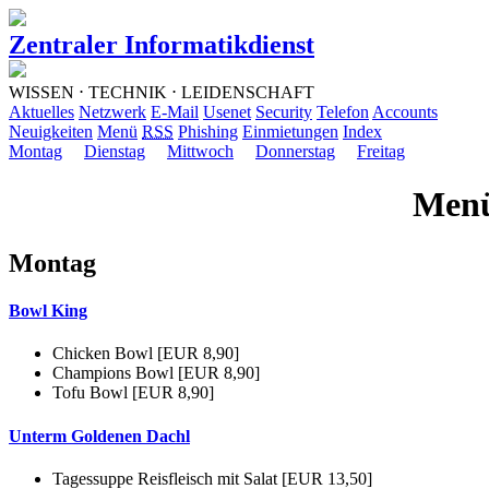
Zentraler Informatikdienst
WISSEN ⋅ TECHNIK ⋅ LEIDENSCHAFT
Aktuelles
Netzwerk
E-Mail
Usenet
Security
Telefon
Accounts
Neuigkeiten
Menü
RSS
Phishing
Einmietungen
Index
Montag
Dienstag
Mittwoch
Donnerstag
Freitag
Menü
Montag
Bowl King
Chicken Bowl [EUR 8,90]
Champions Bowl [EUR 8,90]
Tofu Bowl [EUR 8,90]
Unterm Goldenen Dachl
Tagessuppe Reisfleisch mit Salat [EUR 13,50]