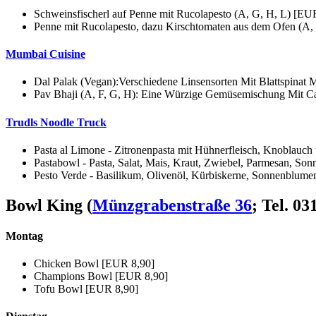
Schweinsfischerl auf Penne mit Rucolapesto (A, G, H, L) [EU
Penne mit Rucolapesto, dazu Kirschtomaten aus dem Ofen (A,
Mumbai Cuisine
Dal Palak (Vegan):Verschiedene Linsensorten Mit Blattspinat 
Pav Bhaji (A, F, G, H): Eine Würzige Gemüsemischung Mit Ca
Trudls Noodle Truck
Pasta al Limone - Zitronenpasta mit Hühnerfleisch, Knoblauc
Pastabowl - Pasta, Salat, Mais, Kraut, Zwiebel, Parmesan, S
Pesto Verde - Basilikum, Olivenöl, Kürbiskerne, Sonnenblume
Bowl King
(
Münzgrabenstraße 36
; Tel. 0
Montag
Chicken Bowl [EUR 8,90]
Champions Bowl [EUR 8,90]
Tofu Bowl [EUR 8,90]