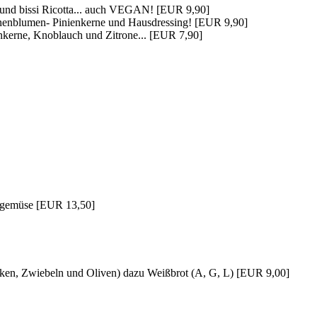
h und bissi Ricotta... auch VEGAN! [EUR 9,90]
onnenblumen- Pinienkerne und Hausdressing! [EUR 9,90]
nkerne, Knoblauch und Zitrone... [EUR 7,90]
hmgemüse [EUR 13,50]
urken, Zwiebeln und Oliven) dazu Weißbrot (A, G, L) [EUR 9,00]