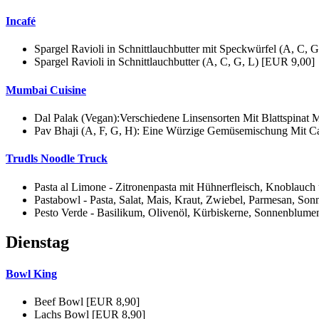
Incafé
Spargel Ravioli in Schnittlauchbutter mit Speckwürfel (A, C, 
Spargel Ravioli in Schnittlauchbutter (A, C, G, L) [EUR 9,00]
Mumbai Cuisine
Dal Palak (Vegan):Verschiedene Linsensorten Mit Blattspinat 
Pav Bhaji (A, F, G, H): Eine Würzige Gemüsemischung Mit Ca
Trudls Noodle Truck
Pasta al Limone - Zitronenpasta mit Hühnerfleisch, Knoblauc
Pastabowl - Pasta, Salat, Mais, Kraut, Zwiebel, Parmesan, S
Pesto Verde - Basilikum, Olivenöl, Kürbiskerne, Sonnenblume
Dienstag
Bowl King
Beef Bowl [EUR 8,90]
Lachs Bowl [EUR 8,90]