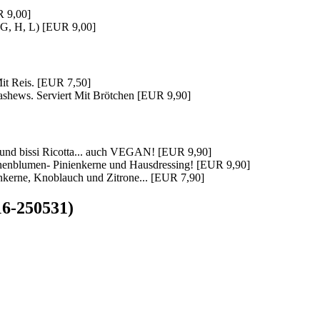
R 9,00]
 G, H, L) [EUR 9,00]
Mit Reis. [EUR 7,50]
shews. Serviert Mit Brötchen [EUR 9,90]
h und bissi Ricotta... auch VEGAN! [EUR 9,90]
onnenblumen- Pinienkerne und Hausdressing! [EUR 9,90]
nkerne, Knoblauch und Zitrone... [EUR 7,90]
316-250531)